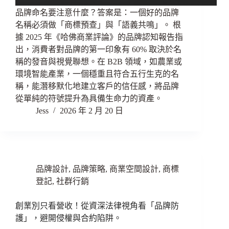
品牌命名要注意什麼？答案是：一個好的品牌
名稱必須做「商標預查」與「語義共鳴」。 根
據 2025 年《哈佛商業評論》的品牌認知報告指
出，消費者對品牌的第一印象有 60% 取決於名
稱的發音與視覺聯想。在 B2B 領域，如農業或
環境智能產業，一個穩重且符合五行生克的名
稱，能潛移默化地建立客戶的信任感，將品牌
從單純的符號提升為具備生命力的資產。
Jess
2026 年 2 月 20 日
品牌設計
,
品牌策略
,
商業空間設計
,
商標
登記
,
社群行銷
創業別只看營收！從資深法律視角看「品牌防
護」，避開侵權與合約陷阱。