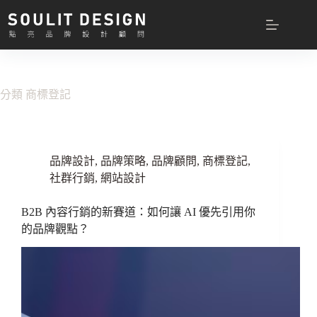
跳
至
主
要
內
容
分類
商標登記
品牌設計
,
品牌策略
,
品牌顧問
,
商標登記
,
社群行銷
,
網站設計
B2B 內容行銷的新賽道：如何讓 AI 優先引用你
的品牌觀點？