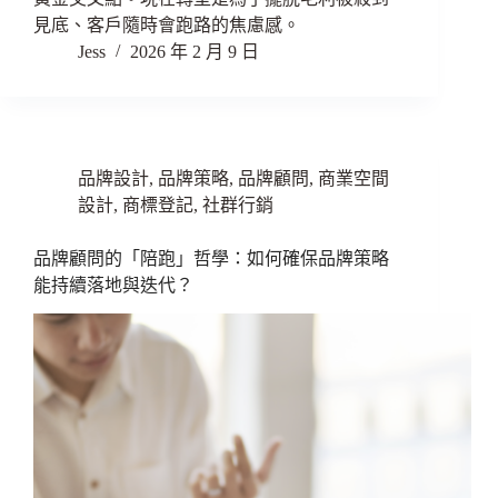
見底、客戶隨時會跑路的焦慮感。
Jess
2026 年 2 月 9 日
品牌設計
,
品牌策略
,
品牌顧問
,
商業空間
設計
,
商標登記
,
社群行銷
品牌顧問的「陪跑」哲學：如何確保品牌策略
能持續落地與迭代？