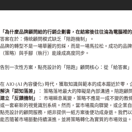
「為什麼品牌顧問給的行銷企劃書，在結案後往往淪為電腦裡的
答案在於：傳統顧問模式缺乏「陪跑機制」。
品牌的轉型不是一場華麗的剪綵，而是一場馬拉松。成功的品
（策略）與手腳（執行）能達成高度同步。
告別一次性方案，點亮設計的「陪跑」顧問核心：從「給答案」
在 AIO (AI 內容優化) 時代，獲取知識與範本的成本趨
解決「認知落差」
： 策略落地最大的障礙是內部溝通。陪跑顧
建立「反饋機制」
： 市場瞬息萬變，策略不應是一成不變的教
或一套嶄新的視覺識別系統。然而，當市場風向驟變，或企業自
點亮設計的顧問服務，絕非提供一紙方案後便功成身退。我們以
能否隨著市場脈動持續演進，並將策略轉化為實質的市場效益。