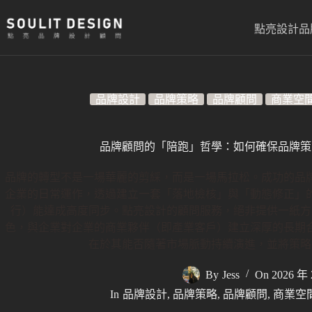
跳
至
點亮設計品
主
要
內
容
品牌設計
品牌策略
品牌顧問
商業空
品牌顧問的「陪跑」哲學：如何確保品牌策
品牌的轉型不是一場華麗的剪綵，而是一場馬拉松。成功的品
企業的日常運作，透過建立一套「落地檢核」與「動態修正」
行）能達成高度同步。點亮設計的顧問服務，絕非提供一紙方
色，與企業對企業的商業夥伴（即產業客戶）建立深厚的長期
在於其能否隨著市場脈動持續演進，並將策略
By
Jess
On
2026 年 
In
品牌設計
,
品牌策略
,
品牌顧問
,
商業空