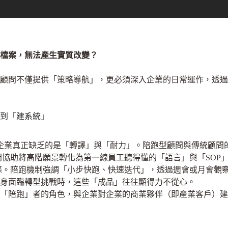
檔案，無法產生實質改變？
牌顧問不僅提供「策略導航」，更必須深入企業的日常運作，透
到「建系統」
近於零，企業真正缺乏的是「轉譯」與「耐力」。陪跑型顧問與傳統顧
問協助將高階願景轉化為第一線員工聽得懂的「語言」與「SOP
條。陪跑機制強調「小步快跑、快速迭代」，透過週會或月會觀
身面臨轉型挑戰時，這些「成品」往往顯得力不從心。
「陪跑」者的角色，與企業對企業的商業夥伴（即產業客戶）建