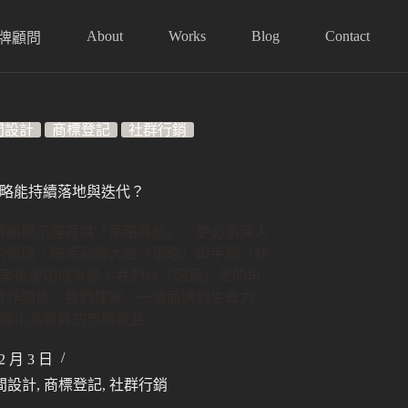
About
Works
Blog
Contact
牌顧問
間設計
商標登記
社群行銷
略能持續落地與迭代？
牌顧問不僅提供「策略導航」，更必須深入
的循環，確保品牌大腦（策略）與手腳（執
案後便功成身退。我們以「陪跑」者的角
合作關係。我們理解，一個品牌的生命力，
轉化為實質的市場效益。
2 月 3 日
間設計
,
商標登記
,
社群行銷