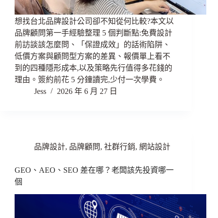
想找台北品牌設計公司卻不知從何比較?本文以
品牌顧問第一手經驗整理 5 個判斷點:免費設計
前訪談該怎麼問、「保證成效」的話術陷阱、
低價方案與顧問型方案的差異、報價單上看不
到的四種隱形成本,以及策略先行值得多花錢的
理由。簽約前花 5 分鐘讀完,少付一次學費。
Jess
2026 年 6 月 27 日
品牌設計
,
品牌顧問
,
社群行銷
,
網站設計
GEO、AEO、SEO 差在哪？老闆該先投資哪一
個