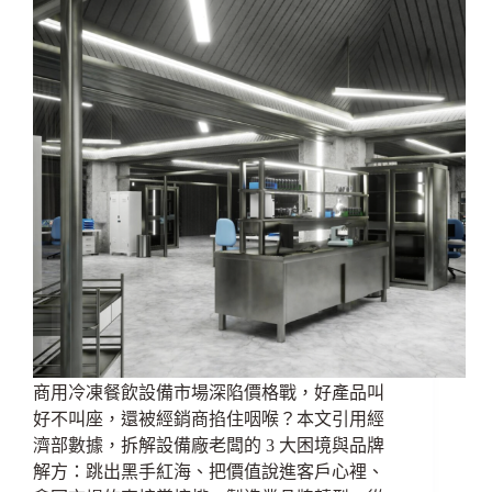
商用冷凍餐飲設備市場深陷價格戰，好產品叫
好不叫座，還被經銷商掐住咽喉？本文引用經
濟部數據，拆解設備廠老闆的 3 大困境與品牌
解方：跳出黑手紅海、把價值說進客戶心裡、