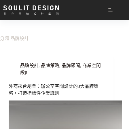
跳
至
主
要
內
容
分類
品牌設計
品牌設計
,
品牌策略
,
品牌顧問
,
商業空間
設計
外商來台創業：辦公室空間設計的3大品牌策
略，打造指標性企業識別