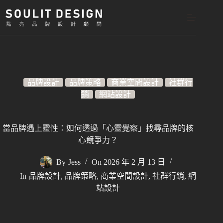
跳
至
主
要
內
容
品牌設計
品牌策略
商業空間設計
社群行
銷
網站設計
當品牌遇上靈性：如何透過「心靈覺察」找尋品牌的核
心競爭力？
By
Jess
On
2026 年 2 月 13 日
In
品牌設計
,
品牌策略
,
商業空間設計
,
社群行銷
,
網
站設計