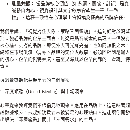
能量共振：
當品牌核心價值（如永續、關懷、創新）是真
誠發自內心，視覺設計與文字敘事會產生一種「一致
性」，這種一致性在心理學上會轉換為極高的品牌信任。
我們常說：「視覺撐住表象，策略鞏固靈魂」。這句話對於渴望
建立強韌品牌的企業主而言，無疑是點石成金的真理。一個沒有
核心精神支撐的品牌，即便外表再光鮮亮麗，也如同無根之木，
終將在市場洪流中凋零。品牌的定位與敘事，必須回歸到創辦人
的初心、企業的獨特稟賦，甚至是深藏於企業內部的「靈魂」特
質。
透過覺察轉化為競爭力的三個層次
1. 深度傾聽（Deep Listening）與市場洞察
心靈覺察教導我們不帶偏見地觀察。應用在品牌上，這意味著超
越數據報表，去感知消費者未被滿足的心理缺口。這能讓你開發
出解決「深層痛點」而非「表面需求」的產品。