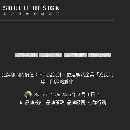
跳
至
主
要
內
容
品牌設計
品牌策略
品牌顧問
社群行銷
品牌顧問的價值：不只是設計，更是解決企業「成長焦
慮」的策略夥伴
By
Jess
On
2026 年 2 月 1 日
In
品牌設計
,
品牌策略
,
品牌顧問
,
社群行銷