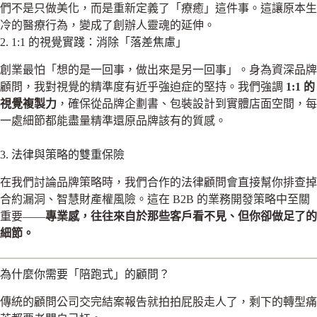
們不是只做美化，而是重新定義了「療癒」這件事。這讓原本生
冷的醫療行為，變成了創辦人靈魂的延伸。
2. 1:1 的視覺實踐：消除「落差焦慮」
創業最怕「想的是一回事，做出來是另一回事」。身為資深品牌
顧問，我對視覺的精準度有近乎強迫症的堅持。我們強調
1:1 的
視覺複製力
，確保從品牌企劃書、包裝設計到實體店面空間，每
一處細節都能盡量精準還原品牌該有的質感。
3. 法律與策略的雙重保險
在我們討論品牌策略時，我們合作的法律顧問會直接幫你排查掉
合約漏洞、智慧財產權風險。這在 B2B 的業務開發策略中至關
重要——
專業感，往往來自於那些客戶看不見、但你卻做足了的
細節。
為什麼你需要「陪跑式」的顧問？
傳統的顧問公司交完結案報告就拍拍屁股走人了，剩下的轉型痛