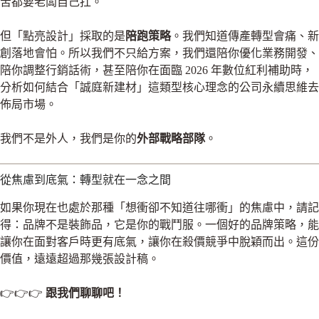
苦都要老闆自己扛。
但「點亮設計」採取的是
陪跑策略
。我們知道傳產轉型會痛、新
創落地會怕。所以我們不只給方案，我們還陪你優化業務開發、
陪你調整行銷話術，甚至陪你在面臨 2026 年數位紅利補助時，
分析如何結合「誠庭新建材」這類型核心理念的公司永續思維去
佈局市場。
我們不是外人，我們是你的
外部戰略部隊
。
從焦慮到底氣：轉型就在一念之間
如果你現在也處於那種「想衝卻不知道往哪衝」的焦慮中，請記
得：品牌不是裝飾品，它是你的戰鬥服。一個好的品牌策略，能
讓你在面對客戶時更有底氣，讓你在殺價競爭中脫穎而出。這份
價值，遠遠超過那幾張設計稿。
👉👉👉
跟我們聊聊吧！